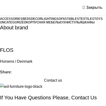
Закрыть
ACCESSORIES
BEDS
DECOR
LIGHTING
SOFAS
TABLES
TEXTILES
TOYS
UNCATEGORIZED
КОРПУСНАЯ МЕБЕЛЬ
КУХНИ
СТУЛЬЯ
ШКАФЫ
About brand
FLOS
Horsens / Denmark
Share:
Contact us
If You Have Questions Please, Contact Us