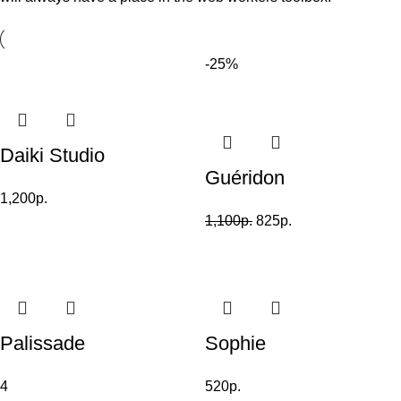
-25%
Daiki Studio
Guéridon
1,200
р.
1,100
р.
825
р.
Palissade
Sophie
4
520
р.