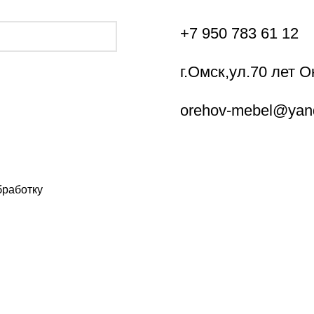
+7
950 783 61 12
г.Омск,ул.70 лет О
orehov-mebel@yan
бработку