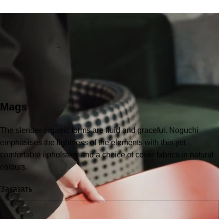
Mags
The slender organic forms are fluid and graceful.‎ Noguchi
emphasises the lightness of the elements with thin yet
comfortable upholstery and a choice of cover fabrics in natural
colours.
Заказать