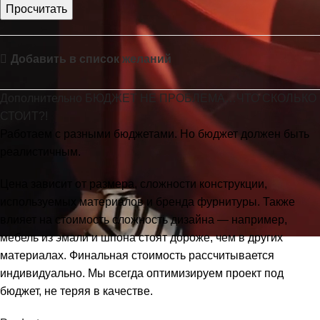
Добавить в список желаний
Дополнительно БЮДЖЕТ НЕ ПРОБЛЕМА…ЧТО СКОЛЬКО
СТОИТ?!
Работаем с разными бюджетами. Но бюджет должен быть
реалистичным.
Цена зависит от размера, сложности конструкции,
используемых материалов и бренда фурнитуры. Также
влияет на стоимость сложность дизайна — например,
мебель из эмали и шпона стоят дороже, чем в других
материалах. Финальная стоимость рассчитывается
индивидуально. Мы всегда оптимизируем проект под
бюджет, не теряя в качестве.