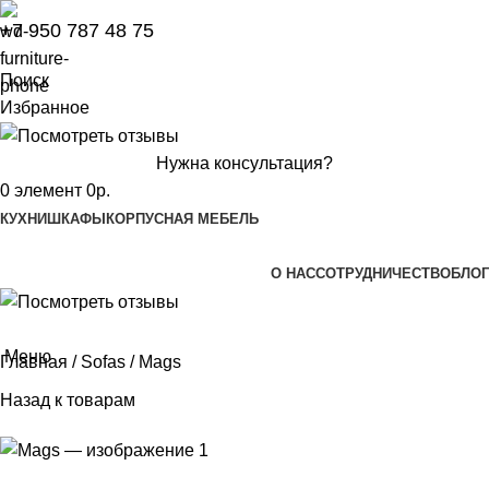
+7 950 787 48 75
Поиск
Избранное
Нужна консультация?
0
элемент
0
р.
КУХНИ
ШКАФЫ
КОРПУСНАЯ МЕБЕЛЬ
О НАС
СОТРУДНИЧЕСТВО
БЛОГ
Меню
Главная
Sofas
Mags
Назад к товарам