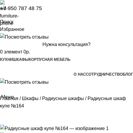
+7 950 787 48 75
Поиск
Избранное
Нужна консультация?
0
элемент
0
р.
КУХНИ
ШКАФЫ
КОРПУСНАЯ МЕБЕЛЬ
О НАС
СОТРУДНИЧЕСТВО
БЛОГ
Меню
Главная
Шкафы
Радиусные шкафы
Радиусные шкаф
купе №164